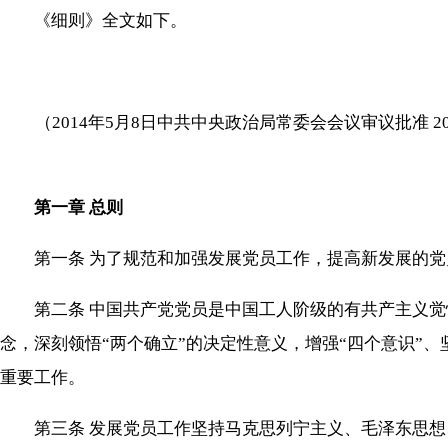
《细则》全文如下。
（
2014年5月8日中共中央政治局常委会会议审议批准 20
第一章 总则
第一条 为了规范和加强发展党员工作，提高新发展的党
第二条 中国共产党党员是中国工人阶级的有共产主义觉
念，深刻领悟“两个确立”的决定性意义，增强“四个意识”
重要工作。
第三条 发展党员工作坚持马克思列宁主义、毛泽东思想、