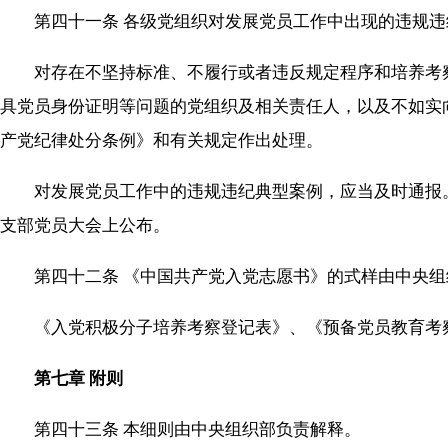
第四十一条 各级党组织对发展党员工作中出现的违规违
对存在不坚持标准、不履行或者违反规定程序和培养考察
具党员身份证明等问题的党组织及相关责任人，以及不如实
产党纪律处分条例》和有关规定作出处理。
对发展党员工作中的违规违纪典型案例，应当及时通报。
支部党员大会上公布。
第四十二条 《中国共产党入党志愿书》的式样由中央组
《入党积极分子培养考察登记表》、《预备党员教育考察
第七章 附则
第四十三条 本细则由中央组织部负责解释。