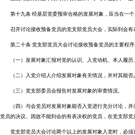
第十九条 经基层党委预审合格的发展对象，应当在一个
召开讨论接收预备党员的党支部党员大会，实际到会有表
第二十条 党支部党员大会讨论接收预备党员的主要程序
（一）发展对象汇报对党的认识、入党动机、本人履历、
（二）入党介绍人介绍发展对象有关情况，并对其能否
（三）党支部委员会报告对发展对象的审查情况。
（四）与会党员对发展对象能否入党进行充分讨论，并采
党员的决议。因故不能到会的有表决权的党员，在党支部党
党支部党员大会讨论两个以上的发展对象入党时，必须