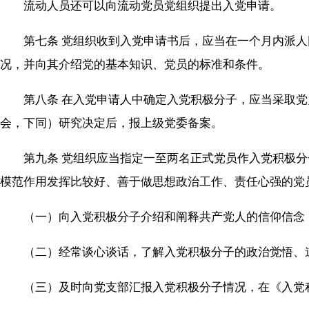
流动人员还可以向流动党员党组织提出入党申请。
第七条 党组织收到入党申请书后，应当在一个月内派人
况，并向其介绍党的基本知识、党员的标准和条件。
第八条 在入党申请人中确定入党积极分子，应当采取党
会，下同）研究决定后，报上级党委备案。
第九条 党组织应当指定一至两名正式党员作入党积极分
模范作用发挥比较好、善于做思想政治工作、责任心强的党
（一）向入党积极分子介绍和阐释共产党人的信仰信念，
（二）经常谈心谈话，了解入党积极分子的政治觉悟、道
（三）及时向党支部汇报入党积极分子情况，在《入党积