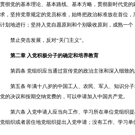
贯彻党的基本理论、基本路线、基本方略，贯彻新时代党的
求，坚持党章规定的党员标准，始终把政治标准放在首位，
计划地进行；坚持入党自愿原则和个别吸收原则，成熟一个
禁止突击发展，反对“关门主义”。
第二章 入党积极分子的确定和培养教育
第四条 党组织应当通过宣传党的政治主张和深入细致的
第五条 年满十八岁的中国工人、农民、军人、知识分子
党的决议和按期交纳党费的，可以申请加入中国共产党。
第六条 入党申请人应当向工作、学习所在单位党组织提
党组织或者居住地党组织提出入党申请；没有工作、学习单