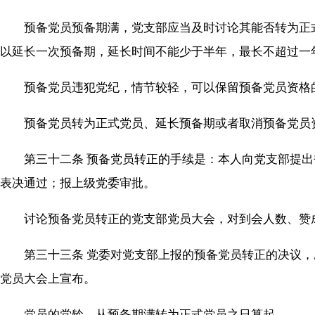
预备党员预备期满，党支部应当及时讨论其能否转为正式
以延长一次预备期，延长时间不能少于半年，最长不超过一
预备党员违犯党纪，情节较轻，可以保留预备党员资格的
预备党员转为正式党员、延长预备期或者取消预备党员资
第三十二条 预备党员转正的手续是：本人向党支部提出
表决通过；报上级党委审批。
讨论预备党员转正的党支部党员大会，对到会人数、赞成
第三十三条 党委对党支部上报的预备党员转正的决议，
党员大会上宣布。
党员的党龄，从预备期满转为正式党员之日算起。